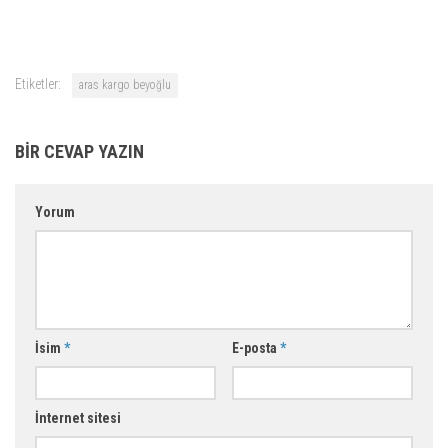
Etiketler:
aras kargo beyoğlu
BIR CEVAP YAZIN
Yorum
İsim
*
E-posta
*
İnternet sitesi