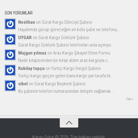
SON YORUMLAR
Neslihan
on
Sürat Kargo Ellinciyıl Şubesi
Hayatımda görüp göreceğim en kötü şube ne telefonu
...
UYGAR
on
Sürat Kargo Göktürk Şubesi
Sürat Kargo Göktürk Şubesi telefonları asla açmıyo
...
Mujgan yılmaz
on
Aras Kargo Şikayet Etme Formu
Nadır kıtapevınden bır kıtap aldım aras kargoyla c
...
Kubilay topçu
on
Yurtiçi Kargo İnegöl Şubesi
Yurtiçi kargo geçen gelen bana kargo yan tarafa te
...
sibel
on
Sürat Kargo Beykent Şubesi
Bu şubenin telefon numarasından iletişim sağlamak
...
Eski »
Kargo Şube © 2026. Tüm hakları saklıdır.