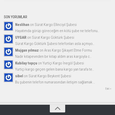
SON YORUMLAR
Neslihan
on
Sürat Kargo Ellinciyıl Şubesi
Hayatımda görüp göreceğim en kötü şube ne telefonu
...
UYGAR
on
Sürat Kargo Göktürk Şubesi
Sürat Kargo Göktürk Şubesi telefonları asla açmıyo
...
Mujgan yılmaz
on
Aras Kargo Şikayet Etme Formu
Nadır kıtapevınden bır kıtap aldım aras kargoyla c
...
Kubilay topçu
on
Yurtiçi Kargo İnegöl Şubesi
Yurtiçi kargo geçen gelen bana kargo yan tarafa te
...
sibel
on
Sürat Kargo Beykent Şubesi
Bu şubenin telefon numarasından iletişim sağlamak
...
Eski »