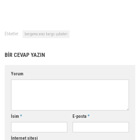
Etiketler:
bergama aras kargo şubeleri
BIR CEVAP YAZIN
Yorum
İsim
*
E-posta
*
İnternet sitesi